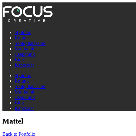
Nyitólap
Rólunk
Szolgáltatásaink
Munkáink
Csapatunk
Blog
Kapcsolat
Nyitólap
Rólunk
Szolgáltatásaink
Munkáink
Csapatunk
Blog
Kapcsolat
Mattel
Back to Portfolio